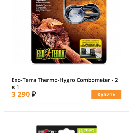
Exo-Terra Thermo-Hygro Combometer - 2
в 1
3 290
₽
Купить