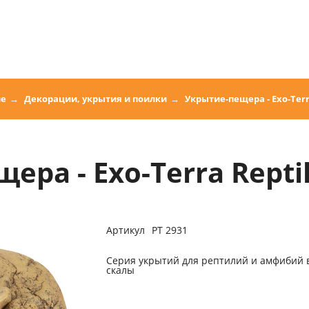
ие
Декорации, укрытия и поилки
Укрытие-пещера - Exo-Terr
ра - Exo-Terra Repti
Артикул
PT 2931
Серия укрытий для рептилий и амфибий 
скалы